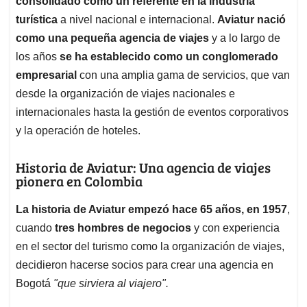
p
o
I
s
consolidado como un referente en la industria
p
k
n
turística
a nivel nacional e internacional.
Aviatur nació
como una pequeña agencia de viajes
y a lo largo de
los años
se ha establecido como un conglomerado
empresarial
con una amplia gama de servicios, que van
desde la organización de viajes nacionales e
internacionales hasta la gestión de eventos corporativos
y la operación de hoteles.
Historia de Aviatur: Una agencia de viajes
pionera en Colombia
La historia de Aviatur empezó hace 65 años, en 1957
,
cuando
tres hombres de negocios
y con experiencia
en el sector del turismo como la organización de viajes,
decidieron hacerse socios para crear una agencia en
Bogotá
"que sirviera al viajero".