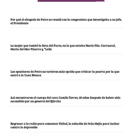
Por qué el abogado de Petro se reunió con la congresista que investigaba a su jefe,
el Presidente
La mujer que tumbó la lista del Pacto, en la que estaba María Fda. Carrascal,
María del Mar Pizarro y “Lalis
Los opositores de Petro no tuvieron más opción que criticar la puerta por la que
entró a la Casa Blanca
Así encontraron el cuerpo del cura Camilo Torres, 60 años después de haber sido
escondido por un general del Ejército
Regresar a la radio para comentar fútbol, la solución de Iván Mejía para luchar
contra la depresión