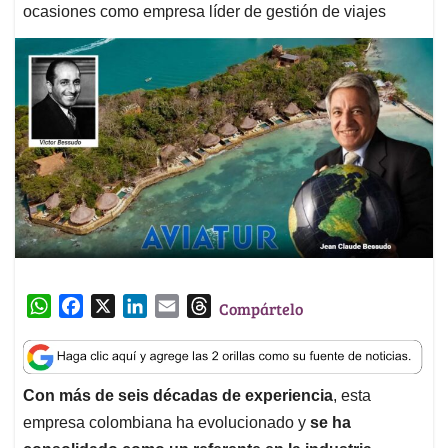
ocasiones como empresa líder de gestión de viajes
W
F
X
L
E
T
Compártelo
h
a
i
m
h
a
c
n
a
r
t
e
k
i
e
Con más de seis décadas de experiencia
, esta
s
b
e
l
a
empresa colombiana ha evolucionado y
se ha
A
o
d
d