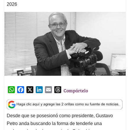
2026
W
F
X
L
E
T
Compártelo
h
a
i
m
h
a
c
n
a
r
t
e
k
i
e
Desde que se posesionó como presidente, Gustavo
s
b
e
l
a
Petro anda buscando la forma de tenderle una
A
o
d
d