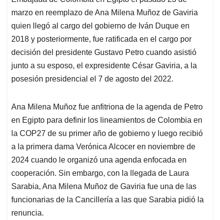
A
o
d
d
p
o
I
s
marzo en reemplazo de Ana Milena Muñoz de Gaviria
p
k
n
quien llegó al cargo del gobierno de Iván Duque en
2018 y posteriormente, fue ratificada en el cargo por
decisión del presidente Gustavo Petro cuando asistió
junto a su esposo, el expresidente César Gaviria, a la
posesión presidencial el 7 de agosto del 2022.
Ana Milena Muñoz fue anfitriona de la agenda de Petro
en Egipto para definir los lineamientos de Colombia en
la COP27 de su primer año de gobierno y luego recibió
a la primera dama Verónica Alcocer en noviembre de
2024 cuando le organizó una agenda enfocada en
cooperación. Sin embargo, con la llegada de Laura
Sarabia, Ana Milena Muñoz de Gaviria fue una de las
funcionarias de la Cancillería a las que Sarabia pidió la
renuncia.