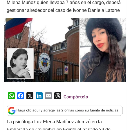
Milena Muñoz quien llevaba 7 años en el cargo, deberá
gestionar alrededor del caso de Ivonne Daniela Latorre
W
F
X
L
E
T
Compártelo
h
a
i
m
h
a
c
n
a
r
t
e
k
i
e
La psicóloga Luz Elena Martínez aterrizó en la
s
b
e
l
a
Embajada de Colombia en Egipto el pasado 23 de