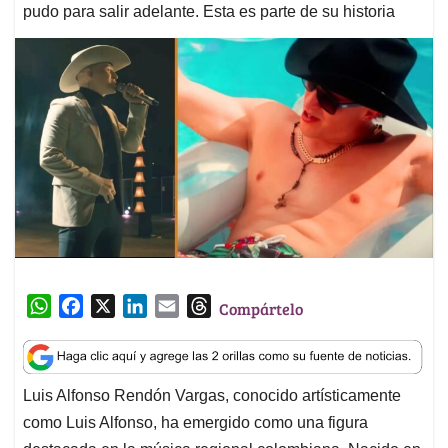
pudo para salir adelante. Esta es parte de su historia
W
F
X
L
E
T
Compártelo
h
a
i
m
h
a
c
n
a
r
t
e
k
i
e
Luis Alfonso Rendón Vargas, conocido artísticamente
s
b
e
l
a
como Luis Alfonso, ha emergido como una figura
A
o
d
d