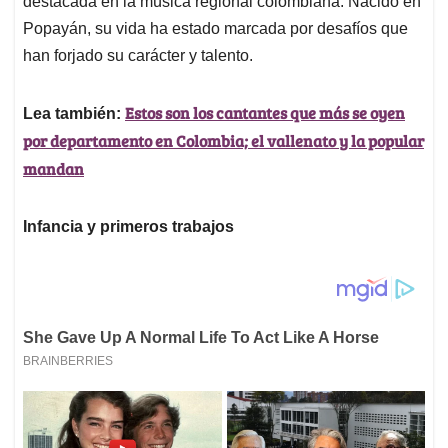
p
o
I
s
destacada en la música regional colombiana. Nacido en
p
k
n
Popayán, su vida ha estado marcada por desafíos que
han forjado su carácter y talento.
Estos son los cantantes que más se oyen
Lea también:
por departamento en Colombia; el vallenato y la popular
mandan
Infancia y primeros trabajos