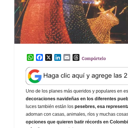
W
F
X
L
E
T
Compártelo
h
a
i
m
h
a
c
n
a
r
t
e
k
i
e
s
b
e
l
a
A
o
d
d
Uno de los planes más queridos y populares en e
p
o
I
s
decoraciones navideñas en los diferentes pue
p
k
n
luces también están los
pesebres, esa represent
adornan con casas, animales, ríos y muchas cosa
opciones que quieren batir récords en Colomb