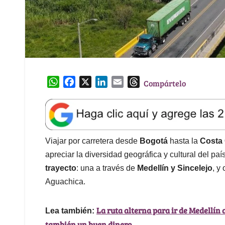
W
F
X
L
E
T
Compártelo
h
a
i
m
h
a
c
n
a
r
t
e
k
i
e
s
b
e
l
a
A
o
d
d
Viajar por carretera desde
Bogotá
hasta la
Costa
p
o
I
s
apreciar la diversidad geográfica y cultural del paí
p
k
n
trayecto
: una a través de
Medellín y Sincelejo
, y
Aguachica.
La ruta alterna para ir de Medellín 
Lea también:
también un buen dinero