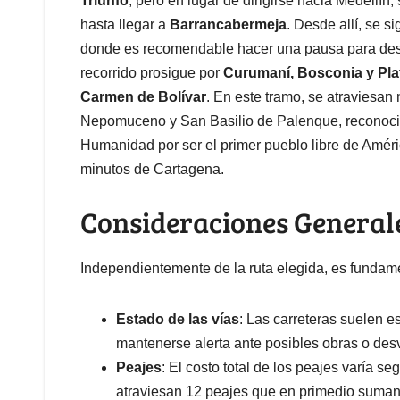
Triunfo
, pero en lugar de dirigirse hacia Medellín
hasta llegar a
Barrancabermeja
. Desde allí, se s
donde es recomendable hacer una pausa para desca
recorrido prosigue por
Curumaní, Bosconia y Plat
Carmen de Bolívar
. En este tramo, se atraviesa
Nepomuceno y San Basilio de Palenque, reconocido
Humanidad por ser el primer pueblo libre de Améri
minutos de Cartagena.
Consideraciones General
Independientemente de la ruta elegida, es fundame
Estado de las vías
: Las carreteras suelen 
mantenerse alerta ante posibles obras o des
Peajes
: El costo total de los peajes varía se
atraviesan 12 peajes que en primedio suman 