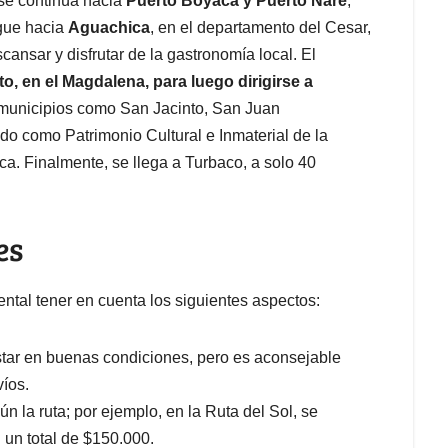
, se continúa hacia
Puerto Boyacá y Puerto Nare
,
igue hacia
Aguachica
, en el departamento del Cesar,
nsar y disfrutar de la gastronomía local. El
o, en el Magdalena, para luego dirigirse a
n municipios como San Jacinto, San Juan
 como Patrimonio Cultural e Inmaterial de la
ca. Finalmente, se llega a Turbaco, a solo 40
es
ntal tener en cuenta los siguientes aspectos:
estar en buenas condiciones, pero es aconsejable
víos.
gún la ruta; por ejemplo, en la Ruta del Sol, se
un total de $150.000.