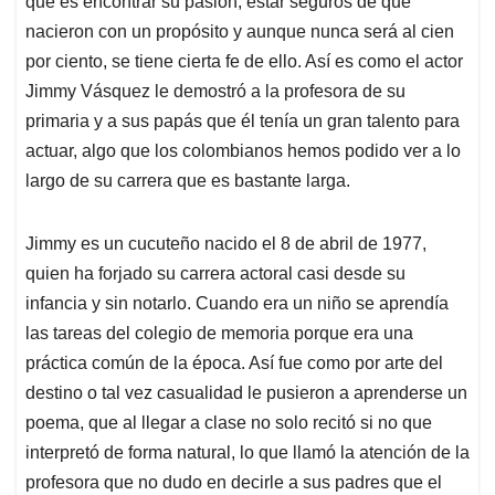
p
o
I
s
que es encontrar su pasión, estar seguros de que
p
k
n
nacieron con un propósito y aunque nunca será al cien
por ciento, se tiene cierta fe de ello. Así es como el actor
Jimmy Vásquez le demostró a la profesora de su
primaria y a sus papás que él tenía un gran talento para
actuar, algo que los colombianos hemos podido ver a lo
largo de su carrera que es bastante larga.
Jimmy es un cucuteño nacido el 8 de abril de 1977,
quien ha forjado su carrera actoral casi desde su
infancia y sin notarlo. Cuando era un niño se aprendía
las tareas del colegio de memoria porque era una
práctica común de la época. Así fue como por arte del
destino o tal vez casualidad le pusieron a aprenderse un
poema, que al llegar a clase no solo recitó si no que
interpretó de forma natural, lo que llamó la atención de la
profesora que no dudo en decirle a sus padres que el