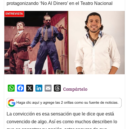
protagonizando ‘No Al Dinero’ en el Teatro Nacional
W
F
X
L
E
T
Compártelo
h
a
i
m
h
a
c
n
a
r
t
e
k
i
e
La convicción es esa sensación que le dice que está
s
b
e
l
a
convencido de algo. Así es como muchos describen lo
A
o
d
d