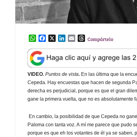
W
F
X
L
E
T
Compártelo
h
a
i
m
h
a
c
n
a
r
t
e
k
i
e
s
b
e
l
a
A
o
d
d
VIDEO.
Puntos de vista
.
En las última que la encu
p
o
I
s
Cepeda. Hay encuestas que hacen de segunda Palom
p
k
n
derecha es perjudicial, porque es que el gran dile
gane la primera vuelta, que no es absolutamente fa
En cambio, la posibilidad de que Cepeda no gane 
Paloma con tanta voz. A mí me parece que pudo s
porque es que eh los votantes de él ya se saben,