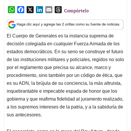
W
F
X
L
E
T
Compártelo
h
a
i
m
h
a
c
n
a
r
t
e
k
i
e
El Cuerpo de Generales es la instancia suprema de
s
b
e
l
a
decisión colegiada en cualquier Fuerza Armada de los
A
o
d
d
p
o
I
s
estados democráticos. En su seno se construye el futuro
p
k
n
de las instituciones militares y policiales, regidos no solo
por el reglamento que precisa su alcance, marco y
procedimiento, sino también por un código de ética, que
es su ADN, la brújula de su conciencia, la más altruista,
inquebrantable e impecable espada de honor que los
gobierna y que reafirma fidelidad al juramento realizado,
a los supremos intereses de la patria, y a la sabiduría de
sus antecesores.