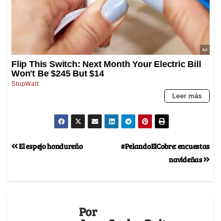
El espejo hondureño
#PelandoElCobre: encuestas
navideñas
Por