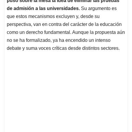
puso sobre la mesa la idea de eliminar las pruebas
A
o
d
d
p
o
I
s
de admisión a las universidades.
Su argumento es
p
k
n
que estos mecanismos excluyen y, desde su
perspectiva, van en contra del carácter de la educación
como un derecho fundamental. Aunque la propuesta aún
no se ha formalizado, ya ha encendido un intenso
debate y suma voces críticas desde distintos sectores.