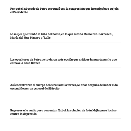
Por qué el abogado de Petro se reunió con la congresista que investigaba a su jefe,
el Presidente
La mujer que tumbó la lista del Pacto, en la que estaba María Fda. Carrascal,
María del Mar Pizarro y “Lalis
Los opositores de Petro no tuvieron más opción que criticar la puerta por la que
entró a la Casa Blanca
Así encontraron el cuerpo del cura Camilo Torres, 60 años después de haber sido
escondido por un general del Ejército
Regresar a la radio para comentar fútbol, la solución de Iván Mejía para luchar
contra la depresión