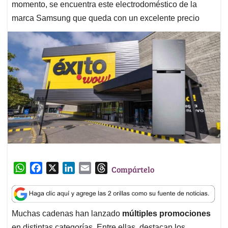
momento, se encuentra este electrodoméstico de la
marca Samsung que queda con un excelente precio
W
F
X
L
E
T
Compártelo
h
a
i
m
h
a
c
n
a
r
t
e
k
i
e
Muchas cadenas han lanzado
múltiples promociones
s
b
e
l
a
en distintas categorías. Entre ellas, destacan los