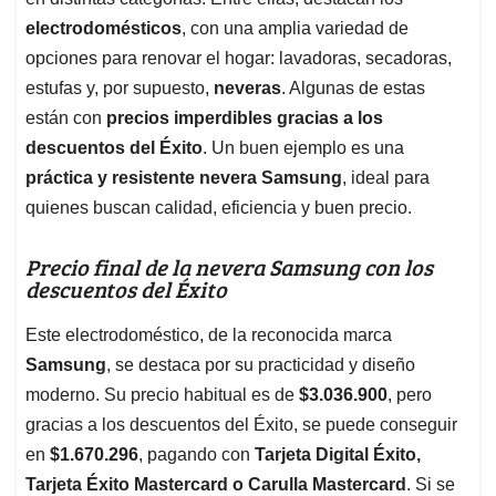
A
o
d
d
p
o
I
s
electrodomésticos
, con una amplia variedad de
p
k
n
opciones para renovar el hogar: lavadoras, secadoras,
estufas y, por supuesto,
neveras
. Algunas de estas
están con
precios imperdibles gracias a los
descuentos del Éxito
. Un buen ejemplo es una
práctica y resistente nevera Samsung
, ideal para
quienes buscan calidad, eficiencia y buen precio.
Precio final de la nevera Samsung con los
descuentos del Éxito
Este electrodoméstico, de la reconocida marca
Samsung
, se destaca por su practicidad y diseño
moderno. Su precio habitual es de
$3.036.900
, pero
gracias a los descuentos del Éxito, se puede conseguir
en
$1.670.296
, pagando con
Tarjeta Digital Éxito,
Tarjeta Éxito Mastercard o Carulla Mastercard
. Si se