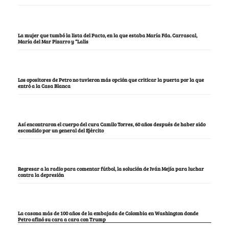
La mujer que tumbó la lista del Pacto, en la que estaba María Fda. Carrascal,
María del Mar Pizarro y “Lalis
Los opositores de Petro no tuvieron más opción que criticar la puerta por la que
entró a la Casa Blanca
Así encontraron el cuerpo del cura Camilo Torres, 60 años después de haber sido
escondido por un general del Ejército
Regresar a la radio para comentar fútbol, la solución de Iván Mejía para luchar
contra la depresión
La casona más de 100 años de la embajada de Colombia en Washington donde
Petro afinó su cara a cara con Trump