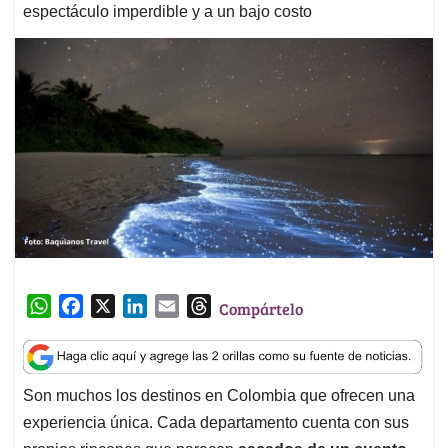
espectáculo imperdible y a un bajo costo
W
F
X
L
E
T
Compártelo
h
a
i
m
h
a
c
n
a
r
t
e
k
i
e
Son muchos los destinos en Colombia que ofrecen una
s
b
e
l
a
experiencia única. Cada departamento cuenta con sus
A
o
d
d