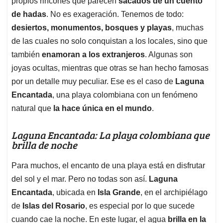
p
o
I
s
propios rincones que parecen
sacados de un cuento
p
k
n
de hadas
. No es exageración. Tenemos de todo:
desiertos, monumentos, bosques y playas
, muchas
de las cuales no solo conquistan a los locales, sino que
también
enamoran a los extranjeros
. Algunas son
joyas ocultas, mientras que otras se han hecho famosas
por un detalle muy peculiar. Ese es el caso de
Laguna
Encantada
, una playa colombiana con un fenómeno
natural que
la hace única en el mundo
.
Laguna Encantada: La playa colombiana que
brilla de noche
Para muchos, el encanto de una playa está en disfrutar
del sol y el mar. Pero no todas son así.
Laguna
Encantada
, ubicada en
Isla Grande
, en el archipiélago
de
Islas del Rosario
, es especial por lo que sucede
cuando cae la noche. En este lugar, el agua
brilla en la