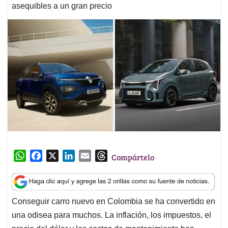
asequibles a un gran precio
W
F
X
L
E
T
Compártelo
h
a
i
m
h
a
c
n
a
r
t
e
k
i
e
Conseguir carro nuevo en Colombia se ha convertido en
s
b
e
l
a
una odisea para muchos. La inflación, los impuestos, el
A
o
d
d