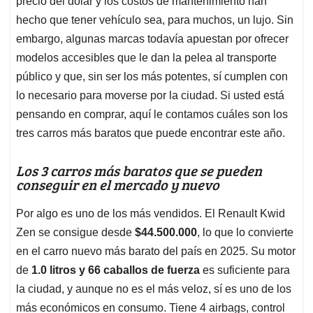
p
o
I
s
precio del dólar y los costos de mantenimiento han
p
k
n
hecho que tener vehículo sea, para muchos, un lujo. Sin
embargo, algunas marcas todavía apuestan por ofrecer
modelos accesibles que le dan la pelea al transporte
público y que, sin ser los más potentes, sí cumplen con
lo necesario para moverse por la ciudad. Si usted está
pensando en comprar, aquí le contamos cuáles son los
tres carros más baratos que puede encontrar este año.
Los 3 carros más baratos que se pueden
conseguir en el mercado y nuevo
Por algo es uno de los más vendidos. El Renault Kwid
Zen se consigue desde
$44.500.000
, lo que lo convierte
en el carro nuevo más barato del país en 2025. Su motor
de
1.0 litros y 66 caballos de fuerza
es suficiente para
la ciudad, y aunque no es el más veloz, sí es uno de los
más económicos en consumo. Tiene 4 airbags, control