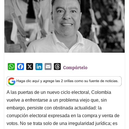
W
F
X
L
E
T
Compártelo
h
a
i
m
h
a
c
n
a
r
t
e
k
i
e
A las puertas de un nuevo ciclo electoral, Colombia
s
b
e
l
a
vuelve a enfrentarse a un problema viejo que, sin
A
o
d
d
p
o
I
s
embargo, persiste con obstinada actualidad: la
p
k
n
corrupción electoral expresada en la compra y venta de
votos. No se trata solo de una irregularidad jurídica; es