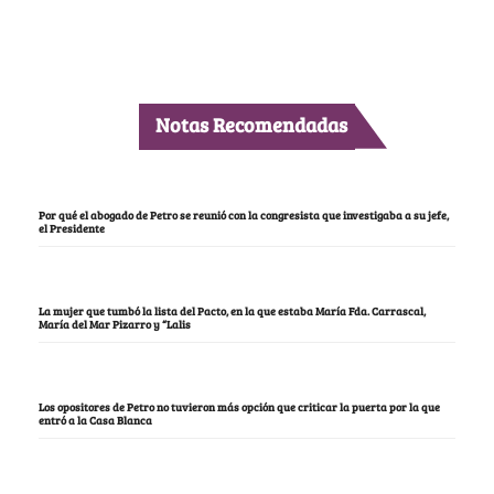
Notas Recomendadas
Por qué el abogado de Petro se reunió con la congresista que investigaba a su jefe,
el Presidente
La mujer que tumbó la lista del Pacto, en la que estaba María Fda. Carrascal,
María del Mar Pizarro y “Lalis
Los opositores de Petro no tuvieron más opción que criticar la puerta por la que
entró a la Casa Blanca