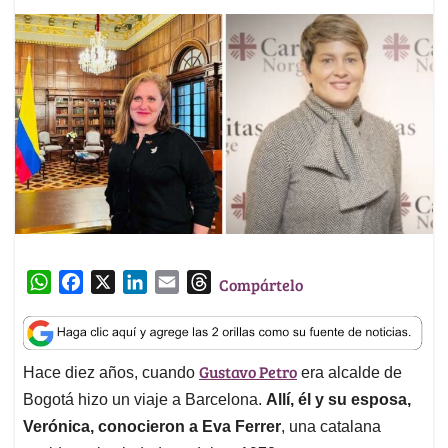
W
F
X
L
E
T
Compártelo
h
a
i
m
h
a
c
n
a
r
t
e
k
i
e
Gustavo Petro
Hace diez años, cuando
era alcalde de
s
b
e
l
a
A
o
d
d
Bogotá hizo un viaje a Barcelona.
Allí, él y su esposa,
p
o
I
s
Verónica, conocieron a Eva Ferrer
, una catalana