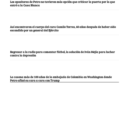
Los opositores de Petro no tuvieron más opción que criticar la puerta por la que
entró a la Casa Blanca
Así encontraron el cuerpo del cura Camilo Torres, 60 años después de haber sido
escondido por un general del Ejército
Regresar a la radio para comentar fútbol, la solución de Iván Mejía para luchar
contra la depresión
La casona más de 100 años de la embajada de Colombia en Washington donde
Petro afinó su cara a cara con Trump