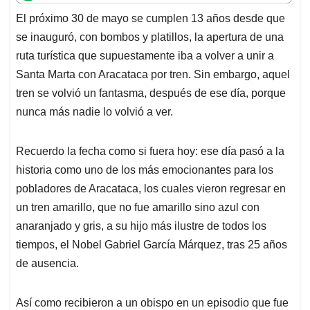
t
e
k
i
e
El próximo 30 de mayo se cumplen 13 años desde que
s
b
e
l
a
se inauguró, con bombos y platillos, la apertura de una
A
o
d
d
p
o
I
s
ruta turística que supuestamente iba a volver a unir a
p
k
n
Santa Marta con Aracataca por tren. Sin embargo, aquel
tren se volvió un fantasma, después de ese día, porque
nunca más nadie lo volvió a ver.
Recuerdo la fecha como si fuera hoy: ese día pasó a la
historia como uno de los más emocionantes para los
pobladores de Aracataca, los cuales vieron regresar en
un tren amarillo, que no fue amarillo sino azul con
anaranjado y gris, a su hijo más ilustre de todos los
tiempos, el Nobel Gabriel García Márquez, tras 25 años
de ausencia.
Así como recibieron a un obispo en un episodio que fue