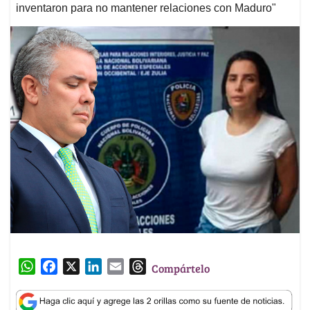
inventaron para no mantener relaciones con Maduro"
W
F
X
L
E
T
Compártelo
h
a
i
m
h
a
c
n
a
r