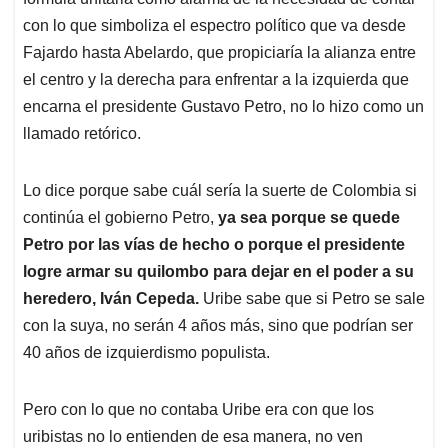
A
o
d
d
p
o
I
s
con lo que simboliza el espectro político que va desde
p
k
n
Fajardo hasta Abelardo, que propiciaría la alianza entre
el centro y la derecha para enfrentar a la izquierda que
encarna el presidente Gustavo Petro, no lo hizo como un
llamado retórico.
Lo dice porque sabe cuál sería la suerte de Colombia si
continúa el gobierno Petro,
ya sea porque se quede
Petro por las vías de hecho o porque el presidente
logre armar su quilombo para dejar en el poder a su
heredero, Iván Cepeda.
Uribe sabe que si Petro se sale
con la suya, no serán 4 años más, sino que podrían ser
40 años de izquierdismo populista.
Pero con lo que no contaba Uribe era con que los
uribistas no lo entienden de esa manera, no ven