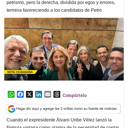
petrismo, pero la derecha, dividida por egos y errores,
termina favoreciendo a los candidatos de Petro
W
F
X
L
E
T
Compártelo
h
a
i
m
h
a
c
n
a
r
t
e
k
i
e
Cuando el expresidente Álvaro Uribe Vélez lanzó la
s
b
e
l
a
fórmula unitaria como alarma de la necesidad de contar