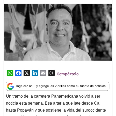
W
F
X
L
E
T
Compártelo
h
a
i
m
h
a
c
n
a
r
t
e
k
i
e
Un tramo de la carretera Panamericana volvió a ser
s
b
e
l
a
noticia esta semana. Esa arteria que late desde Cali
A
o
d
d
p
o
I
s
hasta Popayán y que sostiene la vida del suroccidente