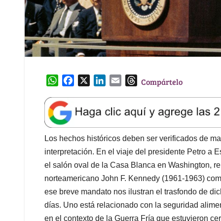
W
F
X
L
E
T
Compártelo
h
a
i
m
h
a
c
n
a
r
t
e
k
i
e
s
b
e
l
a
A
o
d
d
Los hechos históricos deben ser verificados de man
p
o
I
s
interpretación. En el viaje del presidente Petro a 
p
k
n
el salón oval de la Casa Blanca en Washington, r
norteamericano John F. Kennedy (1961-1963) como
ese breve mandato nos ilustran el trasfondo de di
días. Uno está relacionado con la seguridad alime
en el contexto de la Guerra Fría que estuvieron ce