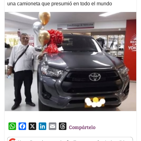
una camioneta que presumió en todo el mundo
W
F
X
L
E
T
Compártelo
h
a
i
m
h