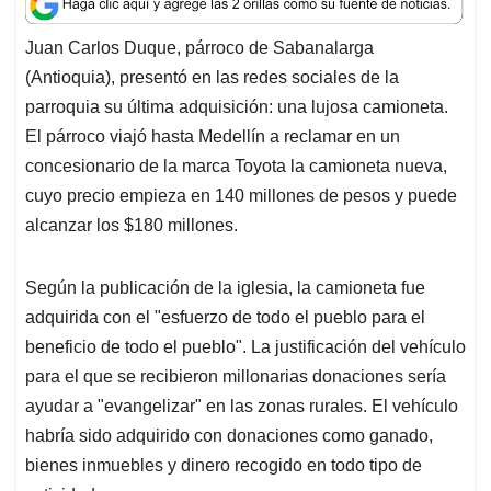
a
c
n
a
r
t
e
k
i
e
Juan Carlos Duque, párroco de Sabanalarga
s
b
e
l
a
(Antioquia), presentó en las redes sociales de la
A
o
d
d
p
o
I
s
parroquia su última adquisición: una lujosa camioneta.
p
k
n
El párroco viajó hasta Medellín a reclamar en un
concesionario de la marca Toyota la camioneta nueva,
cuyo precio empieza en 140 millones de pesos y puede
alcanzar los $180 millones.
Según la publicación de la iglesia, la camioneta fue
adquirida con el "esfuerzo de todo el pueblo para el
beneficio de todo el pueblo". La justificación del vehículo
para el que se recibieron millonarias donaciones sería
ayudar a "evangelizar" en las zonas rurales. El vehículo
habría sido adquirido con donaciones como ganado,
bienes inmuebles y dinero recogido en todo tipo de