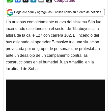
Compártelo
h
a
i
m
h
a
c
n
a
r
t
e
k
i
e
Un autobús completamente nuevo del sistema Sitp fue
s
b
e
l
a
incendiado este lunes en el sector de Tibabuyes, a la
A
o
d
d
p
o
I
s
altura de la calle 127 con carrera 102. El incendio del
p
k
n
bus asignado al operador E-masivo fue una situación
provocada por un grupo de personas que protestaban
ante un desalojo de un campamento contra las
construcciones en el humedal Juan Amarillo, en la
localidad de Suba.