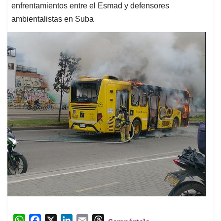
enfrentamientos entre el Esmad y defensores
ambientalistas en Suba
W
F
X
L
E
T