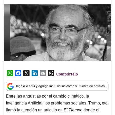
W
F
X
L
E
T
Compártelo
h
a
i
m
h
a
c
n
a
r
t
e
k
i
e
Entre las angustias por el cambio climático, la
s
b
e
l
a
Inteligencia Artificial, los problemas sociales, Trump, etc.
A
o
d
d
p
o
I
s
llamó la atención un artículo en
El Tiempo
donde el