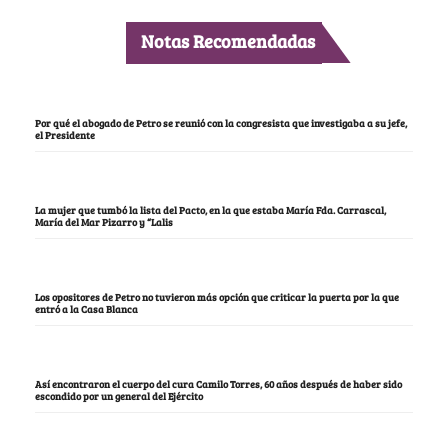
Notas Recomendadas
Por qué el abogado de Petro se reunió con la congresista que investigaba a su jefe,
el Presidente
La mujer que tumbó la lista del Pacto, en la que estaba María Fda. Carrascal,
María del Mar Pizarro y “Lalis
Los opositores de Petro no tuvieron más opción que criticar la puerta por la que
entró a la Casa Blanca
Así encontraron el cuerpo del cura Camilo Torres, 60 años después de haber sido
escondido por un general del Ejército