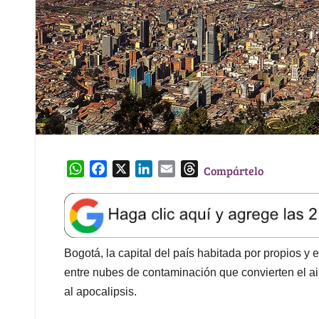
W
F
X
L
E
T
Compártelo
h
a
i
m
h
a
c
n
a
r
t
e
k
i
e
s
b
e
l
a
A
o
d
d
Bogotá, la capital del país habitada por propios y 
p
o
I
s
entre nubes de contaminación que convierten el a
p
k
n
al apocalipsis.