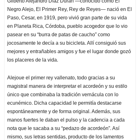
Gilberto Alejandro Díaz Durán —conocido como El
s
b
e
l
a
Negro Alejo, El Primer Rey, Rey de Reyes— nació en El
A
o
d
d
p
o
I
s
Paso, Cesar, en 1919, pero vivió gran parte de su vida
p
k
n
en Planeta Rica, Córdoba, pueblo acogedor que lo vio
pasear en su “burra de patas de caucho” como
jocosamente le decía a su bicicleta. Allí consiguió sus
mejores y entrañables amigos y fue el lugar donde gozó
los placeres de la vida.
Alejoue el primer rey vallenato, todo gracias a su
magistral manera de interpretar el acordeón y su estilo
único que combinaba la tradición vernácula con lo
ecunémico. Dicha capacidad le permitía destacarse
espontáneamente y de forma original. Además, sus
manos fuertes le daban el pulso y la cadencia a cada
nota que le sacaba a su “pedazo de acordeón”. Así
mismo, sus letras sentidas, producto de los lamentos