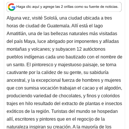
a
c
n
a
r
t
e
k
i
e
Alguna vez, visité Sololá, una ciudad ubicada a tres
s
b
e
l
a
horas de ciudad de Guatemala. Allí está el lago
A
o
d
d
p
o
I
s
Amatitlán, una de las bellezas naturales más visitadas
p
k
n
del país Maya, luce abrigado por imponentes y afiladas
montañas y volcanes; y subyacen 12 autóctonos
pueblos indígenas cada uno bautizado con el nombre de
un santo. El pintoresco y majestuoso paisaje, se torna
cautivante por la calidez de su gente, su sabiduría
ancestral, y la excepcional fuerza de hombres y mujeres
que con sumisa vocación trabajan el cacao y el algodón,
produciendo variedad de chocolates, y finos y coloridos
trajes en hilo resultado del extracto de plantas e insectos
exóticos de la región. Turistas del mundo se hospedan
allí, escritores y pintores que en el regocijo de la
naturaleza inspiran su creación. A la mayoría de los