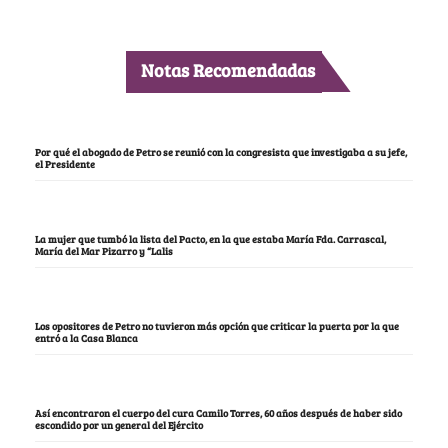
Notas Recomendadas
Por qué el abogado de Petro se reunió con la congresista que investigaba a su jefe,
el Presidente
La mujer que tumbó la lista del Pacto, en la que estaba María Fda. Carrascal,
María del Mar Pizarro y “Lalis
Los opositores de Petro no tuvieron más opción que criticar la puerta por la que
entró a la Casa Blanca
Así encontraron el cuerpo del cura Camilo Torres, 60 años después de haber sido
escondido por un general del Ejército