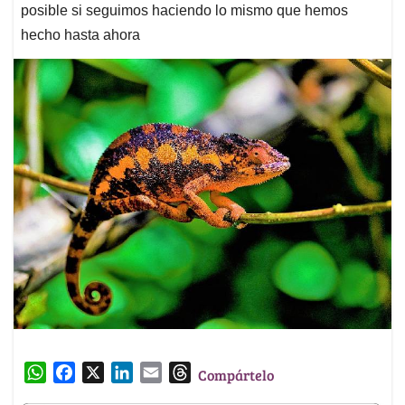
posible si seguimos haciendo lo mismo que hemos
hecho hasta ahora
W
F
X
L
E
T
Compártelo
h
a
i
m
h