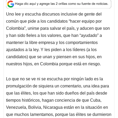
a
c
n
a
r
t
e
k
i
e
Uno lee y escucha discursos inclusive de gente del
s
b
e
l
a
común que pide a los candidatos “hacer equipo por
A
o
d
d
p
o
I
s
Colombia”, unirse para salvar el país, y aducen que son
p
k
n
y han sido fieles a los valores, que han “ayudado” a
mantener la libre empresa y los comportamientos
ajustados a la ley. Y les piden a los líderes (a los
candidatos) que se unan y piensen en sus hijos, en
nuestros hijos, en Colombia porque está en riesgo.
Lo que no se ve ni se escucha por ningún lado es la
promulgación de siquiera un comentario, una idea para
que las élites, los que han sido dueños del país desde
tiempos históricos, hagan conciencia de que Cuba,
Venezuela, Bolivia, Nicaragua están en la situación en
que muchos lamentamos, porque las élites se durmieron