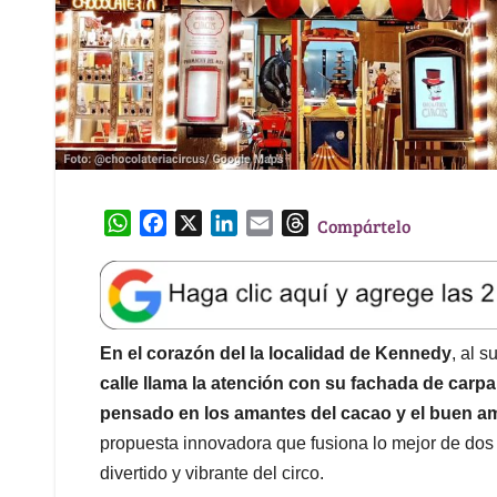
W
F
X
L
E
T
Compártelo
h
a
i
m
h
a
c
n
a
r
t
e
k
i
e
s
b
e
l
a
A
o
d
d
En el corazón del la localidad de Kennedy
, al 
p
o
I
s
calle llama la atención con su fachada de carpa
p
k
n
pensado en los amantes del cacao y el buen a
propuesta innovadora que fusiona lo mejor de dos 
divertido y vibrante del circo.