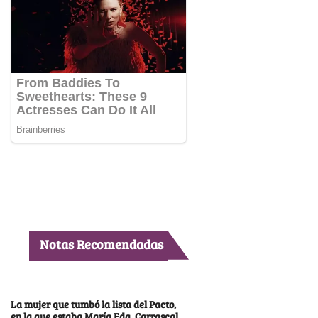
Notas Recomendadas
La mujer que tumbó la lista del Pacto,
en la que estaba María Fda. Carrascal,