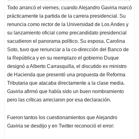
t
e
k
i
e
Todo arrancó el viernes, cuando Alejandro Gaviria marcó
s
b
e
l
a
prácticamente la partida de la carrera presidencial. Su
A
o
d
d
p
o
I
s
renuncia como rector de la Universidad de Los Andes y
p
k
n
su lanzamiento oficial como precandidato presidencial
sacudieron el panorama político. Su esposa, Carolina
Soto, tuvo que renunciar a la co-dirección del Banco de
la República y en su reemplazo el gobierno Duque
designó a Alberto Carrasquilla, el discutido ex ministro
de Hacienda que presentó una propuesta de Reforma
Tributaria que atacaba directamente a la clase media.
Gaviria afirmó que había sido un buen nombramiento
pero las críticas arreciaron por esa declaración.