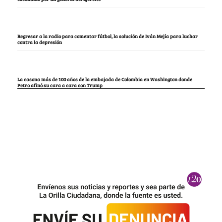
La mujer que tumbó la lista del Pacto, en la que estaba María Fda. Carrascal,
María del Mar Pizarro y “Lalis
Los opositores de Petro no tuvieron más opción que criticar la puerta por la que
entró a la Casa Blanca
Así encontraron el cuerpo del cura Camilo Torres, 60 años después de haber sido
escondido por un general del Ejército
Regresar a la radio para comentar fútbol, la solución de Iván Mejía para luchar
contra la depresión
La casona más de 100 años de la embajada de Colombia en Washington donde
Petro afinó su cara a cara con Trump