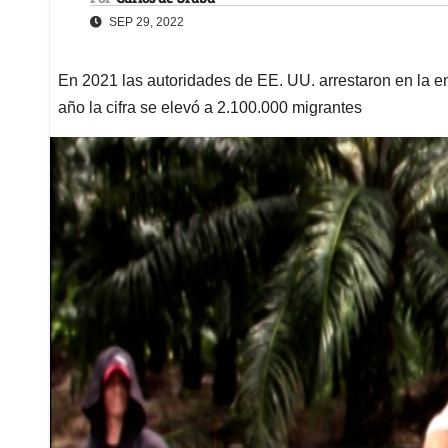
SEP 29, 2022
En 2021 las autoridades de EE. UU. arrestaron en la en
año la cifra se elevó a 2.100.000 migrantes