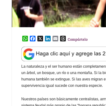
W
F
X
L
E
T
Compártelo
h
a
i
m
h
a
c
n
a
r
t
e
k
i
e
s
b
e
l
a
A
o
d
d
La naturaleza y el ser humano están completamente
p
o
I
s
un árbol, un bosque, un río o una montaña. Si la 
p
k
n
humana también se extingue. Si las aves migran en
supervivencia igual sucede con nuestra especie.
Nuestros países son básicamente centralistas, arma
sistema feudal más propio de las “banana republic