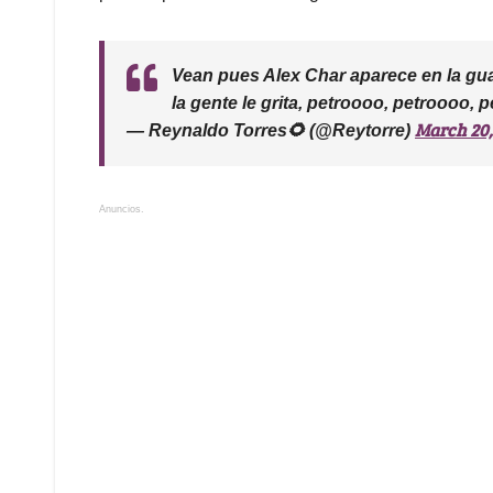
Vean pues Alex Char aparece en la g
la gente le grita, petroooo, petroooo, 
March 20,
— Reynaldo Torres🌻 (@Reytorre)
Anuncios.