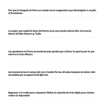
Por qué el abogado de Petro se reunió con la congresista que investigaba a su jefe,
el Presidente
La mujer que tumbó la lista del Pacto, en la que estaba María Fda. Carrascal,
María del Mar Pizarro y “Lalis
Los opositores de Petro no tuvieron más opción que criticar la puerta por la que
entró a la Casa Blanca
Así encontraron el cuerpo del cura Camilo Torres, 60 años después de haber sido
escondido por un general del Ejército
Regresar a la radio para comentar fútbol, la solución de Iván Mejía para luchar
contra la depresión