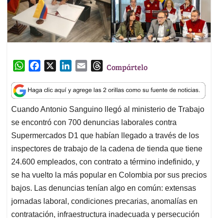
W
F
X
L
E
T
Compártelo
h
a
i
m
h
a
c
n
a
r
t
e
k
i
e
Cuando Antonio Sanguino llegó al ministerio de Trabajo
s
b
e
l
a
se encontró con 700 denuncias laborales contra
A
o
d
d
p
o
I
s
Supermercados D1 que habían llegado a través de los
p
k
n
inspectores de trabajo de la cadena de tienda que tiene
24.600 empleados, con contrato a término indefinido, y
se ha vuelto la más popular en Colombia por sus precios
bajos. Las denuncias tenían algo en común: extensas
jornadas laboral, condiciones precarias, anomalías en
contratación, infraestructura inadecuada y persecución