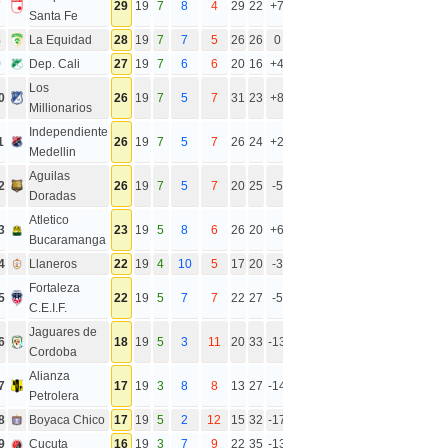
7
29
19
7
8
4
29
22
+7
Santa Fe
8
La Equidad
28
19
7
7
5
26
26
0
9
Dep. Cali
27
19
7
6
6
20
16
+4
Los
0
26
19
7
5
7
31
23
+8
Millionarios
Independiente
1
26
19
7
5
7
26
24
+2
Medellin
Aguilas
2
26
19
7
5
7
20
25
-5
Doradas
Atletico
3
23
19
5
8
6
26
20
+6
Bucaramanga
4
Llaneros
22
19
4
10
5
17
20
-3
Fortaleza
5
22
19
5
7
7
22
27
-5
C.E.I.F.
Jaguares de
6
18
19
5
3
11
20
33
-13
Cordoba
Alianza
7
17
19
3
8
8
13
27
-14
Petrolera
8
Boyaca Chico
17
19
5
2
12
15
32
-17
9
Cucuta
16
19
3
7
9
22
35
-13