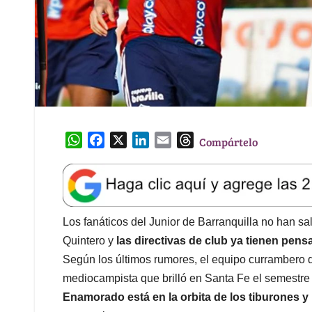
W
F
X
L
E
T
Compártelo
h
a
i
m
h
a
c
n
a
r
t
e
k
i
e
s
b
e
l
a
A
o
d
d
Los fanáticos del Junior de Barranquilla no han s
p
o
I
s
Quintero y
las directivas de club ya tienen pens
p
k
n
Según los últimos rumores, el equipo currambero q
mediocampista que brilló en Santa Fe el semestr
Enamorado está en la orbita de los tiburones y 