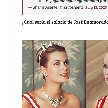
🤷🏿‍♂️ El jugador sigue aguardando por
July 12, 2023
— Shamz Asante (@astroshamz)
¿Cuál sería el salario de José Enamorado