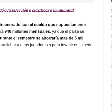
dó a la selección a clasificar a un mundial
 Enamorado con el sueldo que supuestamente
1
ría 940 millones mensuales
, ya que el paisa se
1
urante el semestre se ahorraría mas de 5 mil
ara fichar a otros jugadores o para invertir en la sede
1
1
1
1
1
1
1
1