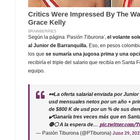
Según la página
'Pasión Tiburona'
,
el volante so
al Junior de Barranquilla.
Eso, en pesos colombia
los que
se sumaría una jugosa prima y una opci
recibiría el triple del salario que recibía en Sant
equipo.
👀La oferta salarial enviada por Junio
usd mensuales netos por un año + pri
de $800 K de usd por un % de sus de
✔️Ganaría tres veces más que en Santa
pic.twitter.com/
🔴⚪ A la espera de…
June 29, 202
— Pasión Tiburona (@PTiburona)