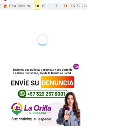
0
Dep. Pereira
10
19
1
7
11
15
32
-17