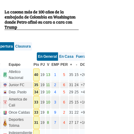
La casona más de 100 años de la
embajada de Colombia en Washington
donde Petro afinó su cara a cara con
Trump
pertura
Clausura
En General
En Casa
Fuera
#
Equipo
Pts
PJ
V
EMP
PER
+
-
DG
Atletico
1
40
19
13
1
5
35
15
+20
Nacional
2
Junior FC
35
19
11
2
6
31
24
+7
3
Dep. Pasto
34
19
10
4
5
29
25
+4
America de
4
33
19
10
3
6
25
15
+10
Cali
5
Once Caldas
33
19
8
9
2
31
22
+9
Deportes
6
31
19
8
7
4
27
17
+10
Tolima
Independiente