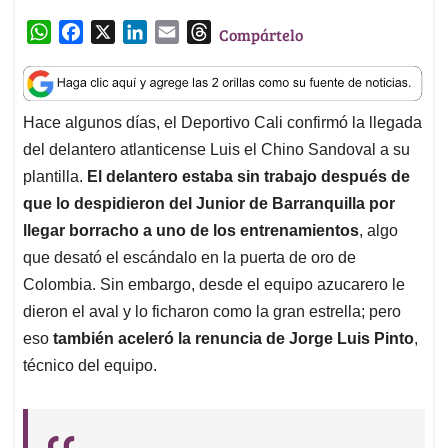
p
k
n
que lo despidieron del Junior de Barranquilla por
llegar borracho a uno de los entrenamientos
, algo
que desató el escándalo en la puerta de oro de
Colombia. Sin embargo, desde el equipo azucarero le
dieron el aval y lo ficharon como la gran estrella; pero
eso
también aceleró la renuncia de Jorge Luis Pinto
,
técnico del equipo.
¡𝑩𝒊𝒆𝒏𝒗𝒆𝒏𝒊𝒅𝒐, ‘𝑪𝒉𝒊𝒏𝒐’!
pic.twitter.com/1drRXjVXta
July 9, 2023
— Deportivo Cali (@AsoDeporCali)
Y es que según lo confirmó el DT santandereano,
una
de sus reservas con la directivas era precisamente la
contratación de un jugador que deja mucho que