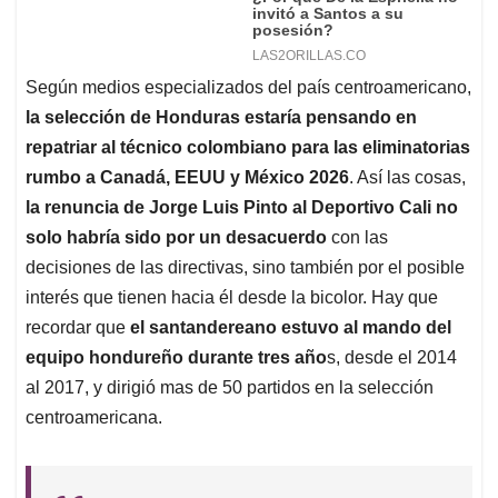
solo habría sido por un desacuerdo
con las
decisiones de las directivas, sino también por el posible
interés que tienen hacia él desde la bicolor. Hay que
recordar que
el santandereano estuvo al mando del
equipo hondureño durante tres año
s, desde el 2014
al 2017, y dirigió mas de 50 partidos en la selección
centroamericana.
#AméricaDeportes
#Honduras
#RadioAmérica
Jorge Luis Pinto renunció este sábado a la
dirección técnica Deportivo Cali de
Colombia. Un sector de la prensa nacional e
internacional lo ubican como candidato a
dirigir al seleccionado
https://t.co/zME8q1Xp48
hondureño.