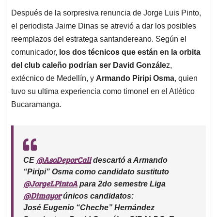
Bucaramanga.
@AsoDeporCali
CE
descartó a Armando
“Piripi” Osma como candidato sustituto
@JorgeLPintoA
para 2do semestre Liga
@Dimayor
únicos candidatos:
José Eugenio “Cheche” Hernández
Sarmiento y David Gonzáles GIRALDO, Ex
@DIM_Oficial
tras entrevistarlos, se definir
nuevo timonel azucarero.
pic.twitter.com/fuA8PUbSyW
July 12, 2023
— Jaime Dinas (@JaimeDinas)
Anuncios.