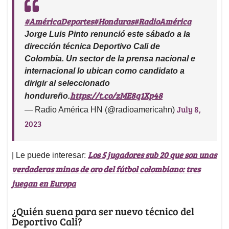
July 8,
— Radio América HN (@radioamericahn)
2023
Los 5 jugadores sub 20 que son unas
| Le puede interesar:
verdaderas minas de oro del fútbol colombiano: tres
juegan en Europa
¿Quién suena para ser nuevo técnico del
Deportivo Cali?
Después de la sorpresiva renuncia de Jorge Luis Pinto,
el periodista Jaime Dinas se atrevió a dar los posibles
reemplazos del estratega santandereano. Según el
comunicador,
los dos técnicos que están en la orbita
del club caleño podrían ser David Gonzále
z,
extécnico de Medellín, y
Armando Piripi Osma
, quien
tuvo su ultima experiencia como timonel en el Atlético