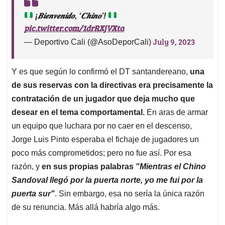
desear en el tema comportamental.
En aras de armar
un equipo que luchara por no caer en el descenso,
Jorge Luis Pinto esperaba el fichaje de jugadores un
poco más comprometidos; pero no fue así. Por esa
razón, y
en sus propias palabras
"Mientras el Chino
Sandoval llegó por la puerta norte, yo me fui por la
puerta sur"
. Sin embargo, esa no sería la única razón
de su renuncia. Más allá habría algo más.
@juankcardonafreit
Al profesor Jorge Luis
Pinto le preguntaron por el caso de 'El Chino'
Sandoval 🟢⚪ El entrenador santandereano fue
tajante en desaprobar la llegada del jugador
#Cali
#DeportivoCali
#Fútbol
atlanticense.🎙️
#Viral
#Colombia
♬ sonido original -