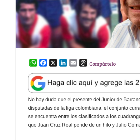
W
F
X
L
E
T
Compártelo
h
a
i
m
h
a
c
n
a
r
t
e
k
i
e
s
b
e
l
a
A
o
d
d
No hay duda que el presente del Junior de Barranq
p
o
I
s
disputadas de la liga colombiana, el conjunto cur
p
k
n
se encuentra entre los clasificados a los cuadrangul
que Juan Cruz Real pende de un hilo y Julio Com