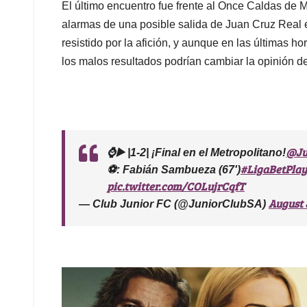
El último encuentro fue frente al Once Caldas de Ma
alarmas de una posible salida de Juan Cruz Real 
resistido por la afición, y aunque en las últimas h
los malos resultados podrían cambiar la opinión de
@Ju
⌚▶️ |1-2| ¡Final en el Metropolitano!
#LigaBetPla
⚽️: Fabián Sambueza (67')
pic.twitter.com/COLujrCqfT
August 
— Club Junior FC (@JuniorClubSA)