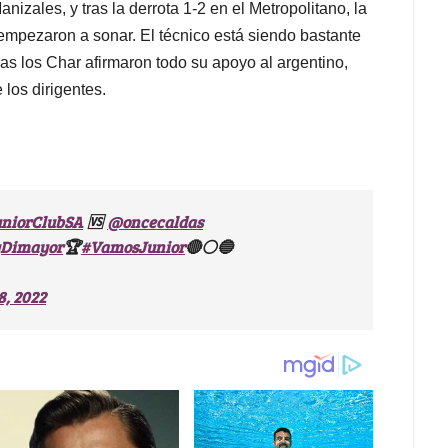
nizales, y tras la derrota 1-2 en el Metropolitano, la
empezaron a sonar. El técnico está siendo bastante
oras los Char afirmaron todo su apoyo al argentino,
 los dirigentes.
niorClubSA
@oncecaldas
🆚
yDimayor
#VamosJunior
🏆
🔴⚪🔵
8, 2022