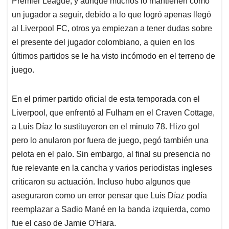
Premier League, y aunque muchos lo mantienen como
A
o
d
d
p
o
I
s
un jugador a seguir, debido a lo que logró apenas llegó
p
k
n
al Liverpool FC, otros ya empiezan a tener dudas sobre
el presente del jugador colombiano, a quien en los
últimos partidos se le ha visto incómodo en el terreno de
juego.
En el primer partido oficial de esta temporada con el
Liverpool, que enfrentó al Fulham en el Craven Cottage,
a Luis Díaz lo sustituyeron en el minuto 78. Hizo gol
pero lo anularon por fuera de juego, pegó también una
pelota en el palo. Sin embargo, al final su presencia no
fue relevante en la cancha y varios periodistas ingleses
criticaron su actuación. Incluso hubo algunos que
aseguraron como un error pensar que Luis Díaz podía
reemplazar a Sadio Mané en la banda izquierda, como
fue el caso de Jamie O'Hara.