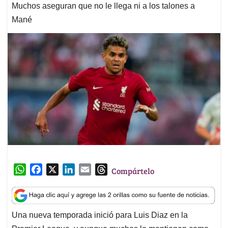
Muchos aseguran que no le llega ni a los talones a
Mané
W
F
X
L
E
T
Compártelo
h
a
i
m
h
a
c
n
a
r
t
e
k
i
e
Una nueva temporada inició para Luis Diaz en la
s
b
e
l
a