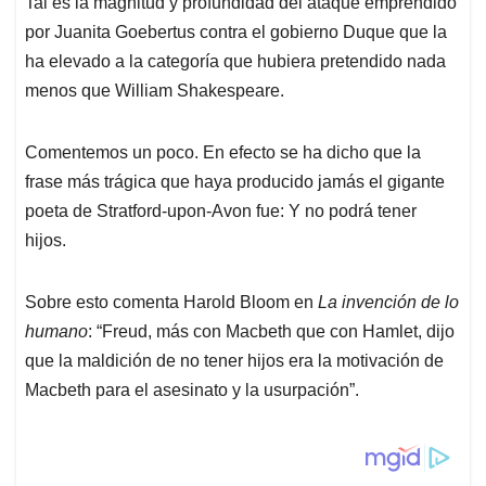
Tal es la magnitud y profundidad del ataque emprendido
s
b
e
l
a
por Juanita Goebertus contra el gobierno Duque que la
A
o
d
d
p
o
I
s
ha elevado a la categoría que hubiera pretendido nada
p
k
n
menos que William Shakespeare.
Comentemos un poco. En efecto se ha dicho que la
frase más trágica que haya producido jamás el gigante
poeta de Stratford-upon-Avon fue: Y no podrá tener
hijos.
Sobre esto comenta Harold Bloom en
La invención de lo
humano
: “Freud, más con Macbeth que con Hamlet, dijo
que la maldición de no tener hijos era la motivación de
Macbeth para el asesinato y la usurpación”.