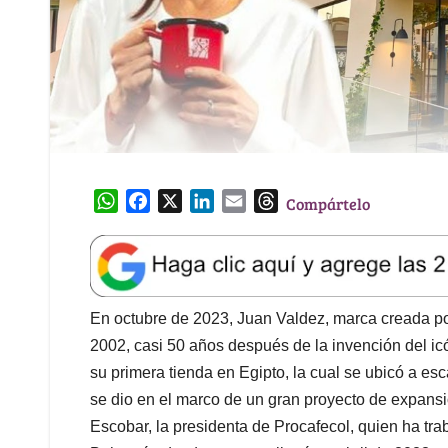
W
F
X
L
E
T
Compártelo
h
a
i
m
h
a
c
n
a
r
t
e
k
i
e
s
b
e
l
a
A
o
d
d
En octubre de 2023, Juan Valdez, marca creada p
p
o
I
s
2002, casi 50 años después de la invención del icón
p
k
n
su primera tienda en Egipto, la cual se ubicó a e
se dio en el marco de un gran proyecto de expansi
Escobar, la presidenta de Procafecol, quien ha t