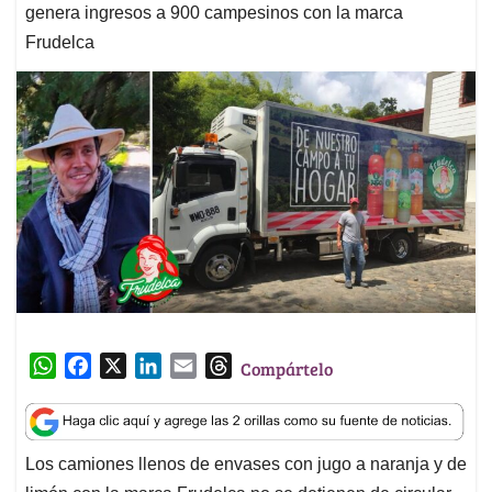
genera ingresos a 900 campesinos con la marca
Frudelca
W
F
X
L
E
T
Compártelo
h
a
i
m
h
a
c
n
a
r
t
e
k
i
e
Los camiones llenos de envases con jugo a naranja y de
s
b
e
l
a