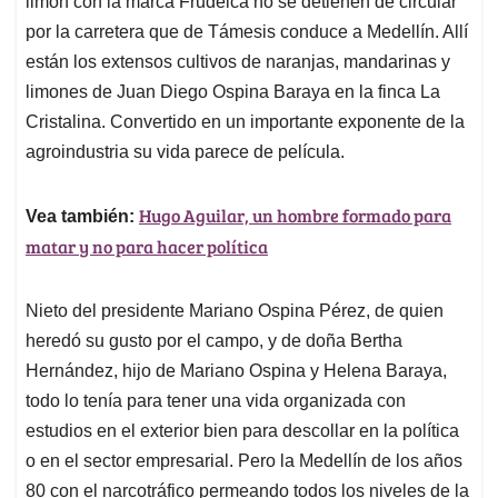
limón con la marca Frudelca no se detienen de circular
A
o
d
d
p
o
I
s
por la carretera que de Támesis conduce a Medellín. Allí
p
k
n
están los extensos cultivos de naranjas, mandarinas y
limones de Juan Diego Ospina Baraya en la finca La
Cristalina. Convertido en un importante exponente de la
agroindustria su vida parece de película.
Hugo Aguilar, un hombre formado para
Vea también:
matar y no para hacer política
Nieto del presidente Mariano Ospina Pérez, de quien
heredó su gusto por el campo, y de doña Bertha
Hernández, hijo de Mariano Ospina y Helena Baraya,
todo lo tenía para tener una vida organizada con
estudios en el exterior bien para descollar en la política
o en el sector empresarial. Pero la Medellín de los años
80 con el narcotráfico permeando todos los niveles de la