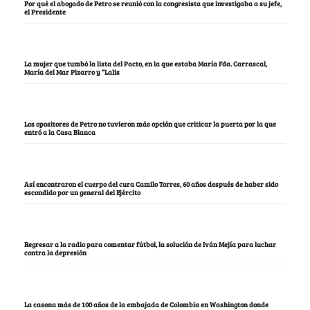
Por qué el abogado de Petro se reunió con la congresista que investigaba a su jefe,
el Presidente
La mujer que tumbó la lista del Pacto, en la que estaba María Fda. Carrascal,
María del Mar Pizarro y “Lalis
Los opositores de Petro no tuvieron más opción que criticar la puerta por la que
entró a la Casa Blanca
Así encontraron el cuerpo del cura Camilo Torres, 60 años después de haber sido
escondido por un general del Ejército
Regresar a la radio para comentar fútbol, la solución de Iván Mejía para luchar
contra la depresión
La casona más de 100 años de la embajada de Colombia en Washington donde