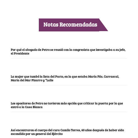
Notas Recomendadas
Por qué el abogado de Petro se reunió con la congresista que investigaba a su jefe,
el Presidente
La mujer que tumbó la lista del Pacto, en la que estaba María Fda. Carrascal,
María del Mar Pizarro y “Lalis
Los opositores de Petro no tuvieron más opción que criticar la puerta por la que
entró a la Casa Blanca
Así encontraron el cuerpo del cura Camilo Torres, 60 años después de haber sido
escondido por un general del Ejército