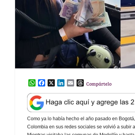
W
F
X
L
E
T
Compártelo
h
a
i
m
h
a
c
n
a
r
t
e
k
i
e
s
b
e
l
a
A
o
d
d
Como ya lo había hecho el año pasado en Bogotá
p
o
I
s
Colombia en sus redes sociales se volvió a subir a u
p
k
n
Mientras visitaba las comunas de Medellín y hasta 