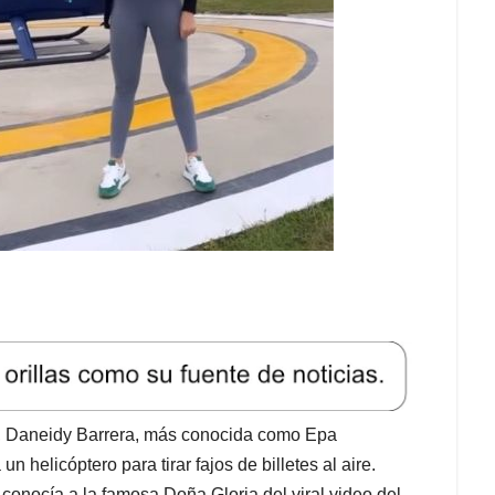
, Daneidy Barrera, más conocida como Epa
n helicóptero para tirar fajos de billetes al aire.
conocía a la famosa Doña Gloria del viral video del