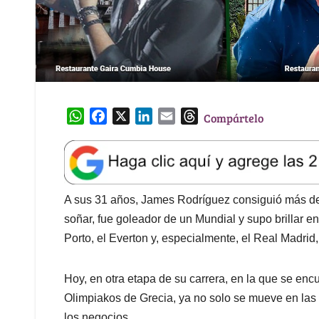
W
F
X
L
E
T
Compártelo
h
a
i
m
h
a
c
n
a
r
t
e
k
i
e
s
b
e
l
a
A
o
d
d
A sus 31 años, James Rodríguez consiguió más de l
p
o
I
s
soñar, fue goleador de un Mundial y supo brillar e
p
k
n
Porto, el Everton y, especialmente, el Real Madrid
Hoy, en otra etapa de su carrera, en la que se encue
Olimpiakos de Grecia, ya no solo se mueve en la
los negocios.