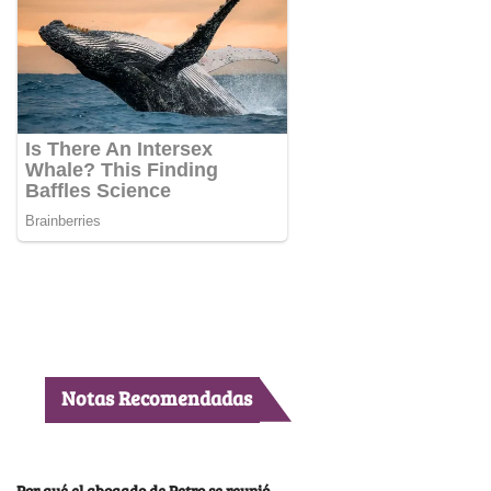
Notas Recomendadas
Por qué el abogado de Petro se reunió