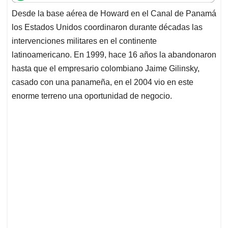
t
e
k
i
e
Desde la base aérea de Howard en el Canal de Panamá
s
b
e
l
a
los Estados Unidos coordinaron durante décadas las
A
o
d
d
p
o
I
s
intervenciones militares en el continente
p
k
n
latinoamericano. En 1999, hace 16 años la abandonaron
hasta que el empresario colombiano Jaime Gilinsky,
casado con una panameña, en el 2004 vio en este
enorme terreno una oportunidad de negocio.