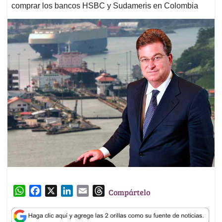
comprar los bancos HSBC y Sudameris en Colombia
W
F
X
L
E
T
Compártelo
h
a
i
m
h
a
c
n
a
r