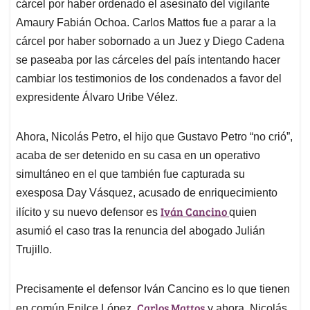
A
o
d
d
cárcel por haber ordenado el asesinato del vigilante
p
o
I
s
Amaury Fabián Ochoa. Carlos Mattos fue a parar a la
p
k
n
cárcel por haber sobornado a un Juez y Diego Cadena
se paseaba por las cárceles del país intentando hacer
cambiar los testimonios de los condenados a favor del
expresidente Álvaro Uribe Vélez.
Ahora, Nicolás Petro, el hijo que Gustavo Petro “no crió”,
acaba de ser detenido en su casa en un operativo
simultáneo en el que también fue capturada su
exesposa Day Vásquez, acusado de enriquecimiento
Iván Cancino
ilícito y su nuevo defensor es
quien
asumió el caso tras la renuncia del abogado Julián
Trujillo.
Precisamente el defensor Iván Cancino es lo que tienen
Carlos Mattos
en común Enilce López,
y ahora, Nicolás