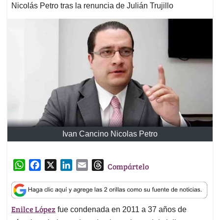
Nicolás Petro tras la renuncia de Julián Trujillo
Ivan Cancino Nicolas Petro
W
F
X
L
E
T
Compártelo
h
a
i
m
h
a
c
n
a
r
t
e
k
i
e
Enilce López
fue condenada en 2011 a 37 años de
s
b
e
l
a