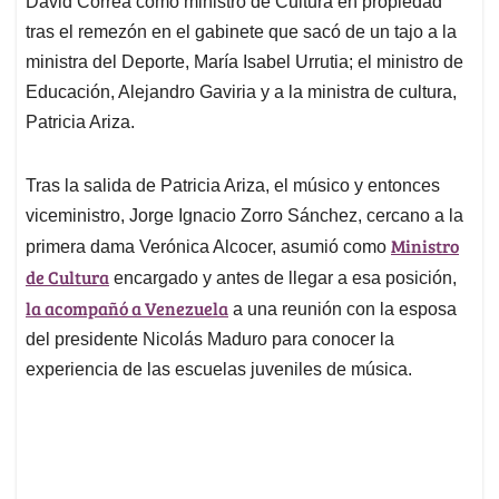
p
o
I
s
David Correa como ministro de Cultura en propiedad
p
k
n
tras el remezón en el gabinete que sacó de un tajo a la
ministra del Deporte, María Isabel Urrutia; el ministro de
Educación, Alejandro Gaviria y a la ministra de cultura,
Patricia Ariza.
Tras la salida de Patricia Ariza, el músico y entonces
viceministro, Jorge Ignacio Zorro Sánchez, cercano a la
Ministro
primera dama Verónica Alcocer, asumió como
de Cultura
encargado y antes de llegar a esa posición,
la acompañó a Venezuela
a una reunión con la esposa
del presidente Nicolás Maduro para conocer la
experiencia de las escuelas juveniles de música.