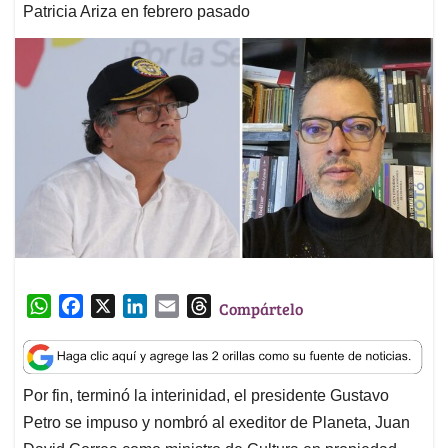
Patricia Ariza en febrero pasado
W
F
X
L
E
T
Compártelo
h
a
i
m
h
a
c
n
a
r
t
e
k
i
e
Por fin, terminó la interinidad, el presidente Gustavo
s
b
e
l
a
Petro se impuso y nombró al exeditor de Planeta, Juan
A
o
d
d