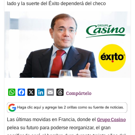
lado y la suerte del Éxito dependerá del checo
W
F
X
L
E
T
Compártelo
h
a
i
m
h
a
c
n
a
r
t
e
k
i
e
Grupo Casino
Las últimas movidas en Francia, donde el
s
b
e
l
a
A
o
d
d
pelea su futuro para poderse reorganizar, el gran