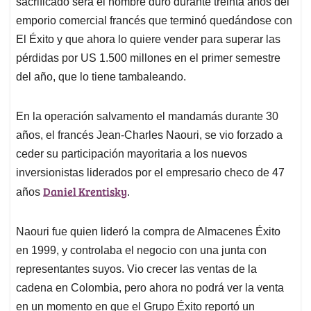
p
o
I
s
sacrificado será el hombre duro durante treinta años del
p
k
n
emporio comercial francés que terminó quedándose con
El Éxito y que ahora lo quiere vender para superar las
pérdidas por US 1.500 millones en el primer semestre
del año, que lo tiene tambaleando.
En la operación salvamento el mandamás durante 30
años, el francés Jean-Charles Naouri, se vio forzado a
ceder su participación mayoritaria a los nuevos
inversionistas liderados por el empresario checo de 47
Daniel Krentisky
años
.
Naouri fue quien lideró la compra de Almacenes Éxito
en 1999, y controlaba el negocio con una junta con
representantes suyos. Vio crecer las ventas de la
cadena en Colombia, pero ahora no podrá ver la venta
en un momento en que el Grupo Éxito reportó un