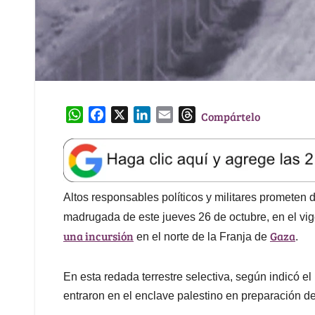
W
F
X
L
E
T
Compártelo
h
a
i
m
h
a
c
n
a
r
t
e
k
i
e
s
b
e
l
a
A
o
d
d
Altos responsables políticos y militares prometen 
p
o
I
s
madrugada de este jueves 26 de octubre, en el vigés
p
k
n
una incursión
Gaza
en el norte de la Franja de
.
En esta redada terrestre selectiva, según indicó el 
entraron en el enclave palestino en preparación de