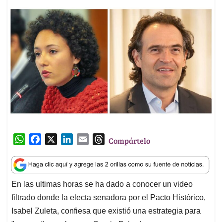
W
F
X
L
E
T
Compártelo
h
a
i
m
h
a
c
n
a
r
t
e
k
i
e
En las ultimas horas se ha dado a conocer un video
s
b
e
l
a
filtrado donde la electa senadora por el Pacto Histórico,
A
o
d
d
p
o
I
s
Isabel Zuleta, confiesa que existió una estrategia para