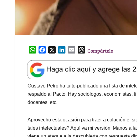
W
F
X
L
E
T
Compártelo
h
a
i
m
h
a
c
n
a
r
t
e
k
i
e
s
b
e
l
a
A
o
d
d
Gustavo Petro ha tuito-publicado una lista de intel
p
o
I
s
respaldo al Pacto. Hay sociólogos, economistas, fil
p
k
n
docentes, etc.
Aprovecho esta ocasión para traer a colación el s
tales intelectuales? Aquí va mi versión. Manos a la
viene un ataque a la descubierta con respuesta dir