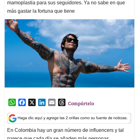
mamoplastia para sus seguidores. Ya no sabe en que
más gastar la fortuna que tiene
W
F
X
L
E
T
Compártelo
h
a
i
m
h
a
c
n
a
r
t
e
k
i
e
En Colombia hay un gran número de influencers y tal
s
b
e
l
a
parece que cada día se añaden más personas