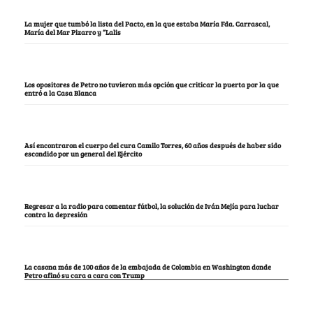
La mujer que tumbó la lista del Pacto, en la que estaba María Fda. Carrascal,
María del Mar Pizarro y “Lalis
Los opositores de Petro no tuvieron más opción que criticar la puerta por la que
entró a la Casa Blanca
Así encontraron el cuerpo del cura Camilo Torres, 60 años después de haber sido
escondido por un general del Ejército
Regresar a la radio para comentar fútbol, la solución de Iván Mejía para luchar
contra la depresión
La casona más de 100 años de la embajada de Colombia en Washington donde
Petro afinó su cara a cara con Trump