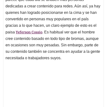
A
o
d
d
p
o
I
s
dedicadas a crear contenido para redes. Aún así, ya hay
p
k
n
quienes han logrado posicionarse en la cima y se han
convertido en personas muy populares en el país
gracias a lo que hacen, un claro ejemplo de esto es el
Yeferson Cossio
paisa
. Es habitual ver que el hombre
cree contenido basado en todo tipo de bromas, aunque
en ocasiones son muy pesadas. Sin embargo, parte de
su contenido también se concentra en ayudar a la gente
necesitada o trabajadores suyos.