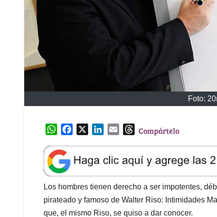
Foto: 20
W
F
X
L
E
T
Compártelo
h
a
i
m
h
a
c
n
a
r
t
e
k
i
e
s
b
e
l
a
A
o
d
d
Los hombres tienen derecho a ser impotentes, débil
p
o
I
s
pirateado y famoso de Walter Riso: Intimidades Mas
p
k
n
que, el mismo Riso, se quiso a dar conocer.