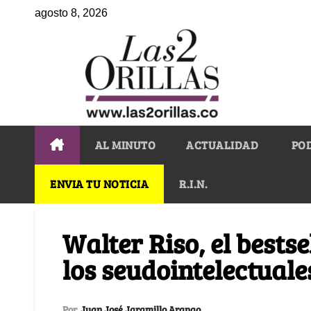
agosto 8, 2026
AL MINUTO
ACTUALIDAD
PO
ENVIA TU NOTICIA
R.I.N.
Walter Riso, el bestse
los seudointelectuale
Por
Juan José Jaramillo Arango